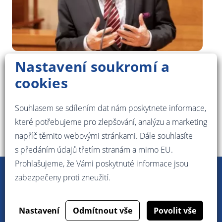
Nastavení soukromí a
KOMENTÁŘE
cookies
Rozhodnutí, která se dotýkají
každého z nás
Souhlasem se sdílením dat nám poskytnete informace,
20. 03. 2026 • 1,3 min. čtení
které potřebujeme pro zlepšování, analýzu a marketing
napříč těmito webovými stránkami. Dále souhlasíte
s předáním údajů třetím stranám a mimo EU.
Prohlašujeme, že Vámi poskytnuté informace jsou
zabezpečeny proti zneužití.
Novinky
O mně
Poradna
Program 2020
Kontakt
Volby 2026
Menu
Nastavení
Odmítnout vše
Povolit vše